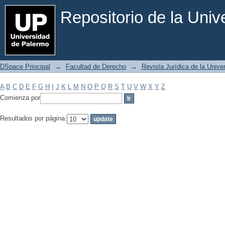
Filtrar por: Materia
Repositorio de la Uni
DSpace Principal
→
Facultad de Derecho
→
Revista Jurídica de la Univ
A
B
C
D
E
F
G
H
I
J
K
L
M
N
O
P
Q
R
S
T
U
V
W
X
Y
Z
Comienza por
Resultados por página: