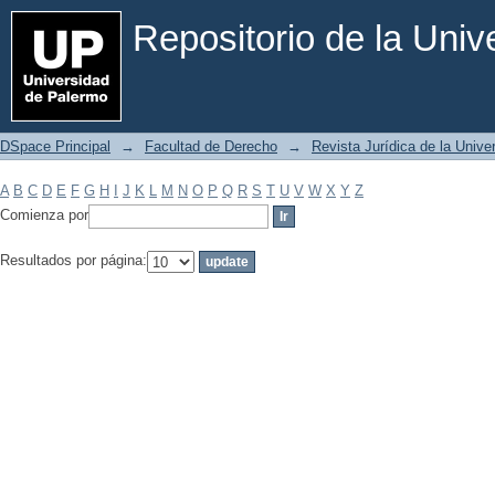
Filtrar por: Materia
Repositorio de la Uni
DSpace Principal
→
Facultad de Derecho
→
Revista Jurídica de la Univ
A
B
C
D
E
F
G
H
I
J
K
L
M
N
O
P
Q
R
S
T
U
V
W
X
Y
Z
Comienza por
Resultados por página: