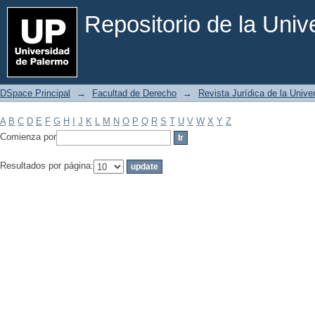
Filtrar por: Materia
Repositorio de la Uni
DSpace Principal
→
Facultad de Derecho
→
Revista Jurídica de la Univ
A
B
C
D
E
F
G
H
I
J
K
L
M
N
O
P
Q
R
S
T
U
V
W
X
Y
Z
Comienza por
Resultados por página: