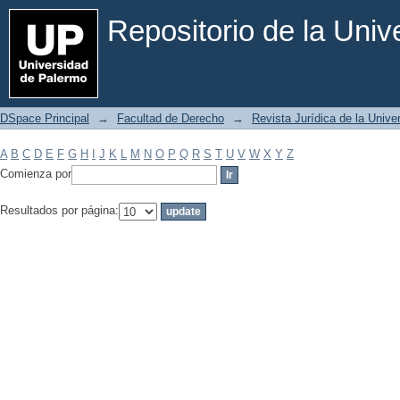
Filtrar por: Materia
Repositorio de la Uni
DSpace Principal
→
Facultad de Derecho
→
Revista Jurídica de la Univ
A
B
C
D
E
F
G
H
I
J
K
L
M
N
O
P
Q
R
S
T
U
V
W
X
Y
Z
Comienza por
Resultados por página: