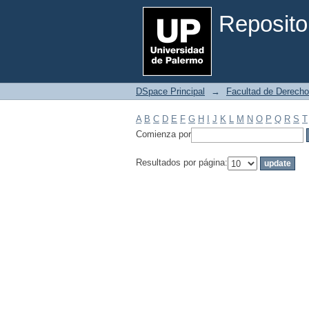
Filtrar por: Materia
Reposito
DSpace Principal
→
Facultad de Derecho
A
B
C
D
E
F
G
H
I
J
K
L
M
N
O
P
Q
R
S
T
Comienza por
Resultados por página: