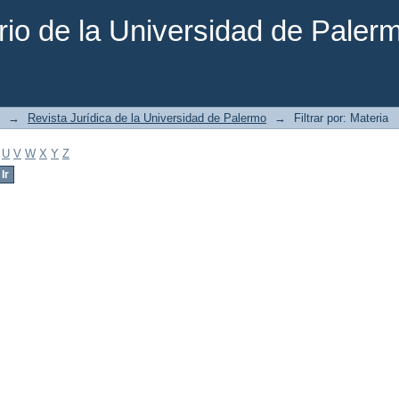
rio de la Universidad de Paler
→
Revista Jurídica de la Universidad de Palermo
→
Filtrar por: Materia
U
V
W
X
Y
Z