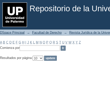
Filtrar por: Materia
Repositorio de la Uni
DSpace Principal
→
Facultad de Derecho
→
Revista Jurídica de la Univ
A
B
C
D
E
F
G
H
I
J
K
L
M
N
O
P
Q
R
S
T
U
V
W
X
Y
Z
Comienza por
Resultados por página: