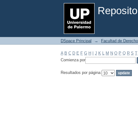
Filtrar por: Materia
Reposito
DSpace Principal
→
Facultad de Derecho
A
B
C
D
E
F
G
H
I
J
K
L
M
N
O
P
Q
R
S
T
Comienza por
Resultados por página: