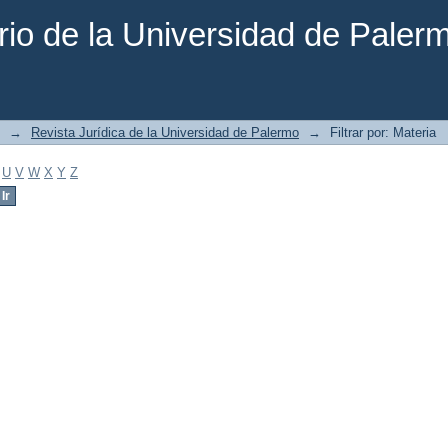
rio de la Universidad de Paler
→
Revista Jurídica de la Universidad de Palermo
→
Filtrar por: Materia
U
V
W
X
Y
Z