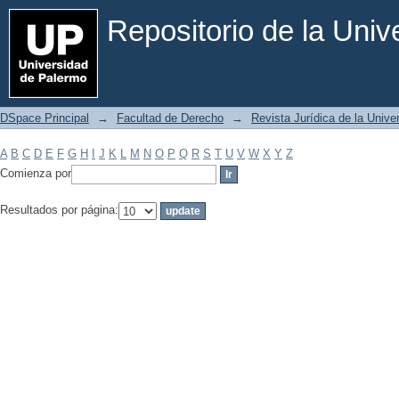
Filtrar por: Materia
Repositorio de la Uni
DSpace Principal
→
Facultad de Derecho
→
Revista Jurídica de la Univ
A
B
C
D
E
F
G
H
I
J
K
L
M
N
O
P
Q
R
S
T
U
V
W
X
Y
Z
Comienza por
Resultados por página: