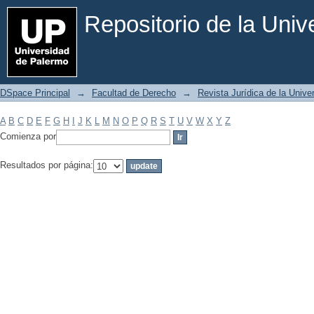
Filtrar por: Materia
Repositorio de la Uni
DSpace Principal
→
Facultad de Derecho
→
Revista Jurídica de la Univ
A
B
C
D
E
F
G
H
I
J
K
L
M
N
O
P
Q
R
S
T
U
V
W
X
Y
Z
Comienza por
Resultados por página: