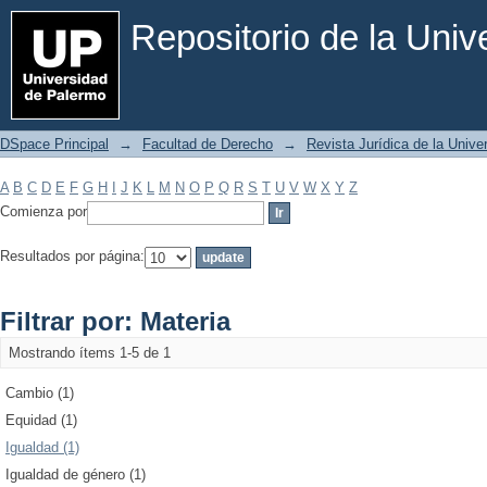
Filtrar por: Materia
Repositorio de la Uni
DSpace Principal
→
Facultad de Derecho
→
Revista Jurídica de la Univ
A
B
C
D
E
F
G
H
I
J
K
L
M
N
O
P
Q
R
S
T
U
V
W
X
Y
Z
Comienza por
Resultados por página:
Filtrar por: Materia
Mostrando ítems 1-5 de 1
Cambio (1)
Equidad (1)
Igualdad (1)
Igualdad de género (1)