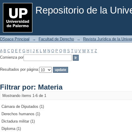
Filtrar por: Materia
Repositorio de la Uni
DSpace Principal
→
Facultad de Derecho
→
Revista Jurídica de la Univ
A
B
C
D
E
F
G
H
I
J
K
L
M
N
O
P
Q
R
S
T
U
V
W
X
Y
Z
Comienza por
Resultados por página:
Filtrar por: Materia
Mostrando ítems 1-6 de 1
Cámara de Diputados (1)
Derechos humanos (1)
Dictadura militar (1)
Diploma (1)