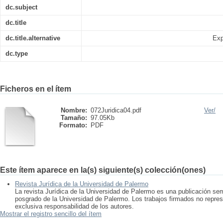
dc.subject
dc.title
dc.title.alternative
Exp
dc.type
Ficheros en el ítem
Nombre:
072Juridica04.pdf
Ver/
Tamaño:
97.05Kb
Formato:
PDF
Este ítem aparece en la(s) siguiente(s) colección(ones)
Revista Jurídica de la Universidad de Palermo
La revista Jurídica de la Universidad de Palermo es una publicación se
posgrado de la Universidad de Palermo. Los trabajos firmados no represe
exclusiva responsabilidad de los autores.
Mostrar el registro sencillo del ítem