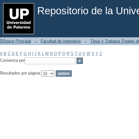
Filtrar por: Materia
Repositorio de la Uni
DSpace Principal
→
Facultad de Ingeniería
→
Tésis y Trabajos Finales de
A
B
C
D
E
F
G
H
I
J
K
L
M
N
O
P
Q
R
S
T
U
V
W
X
Y
Z
Comienza por
Resultados por página: