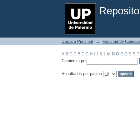
Filtrar por: Materia
Reposito
DSpace Principal
→
Facultad de Ciencia
A
B
C
D
E
F
G
H
I
J
K
L
M
N
O
P
Q
R
S
T
Comienza por
Resultados por página: