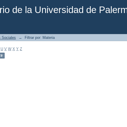
rio de la Universidad de Paler
s Sociales
→
Filtrar por: Materia
U
V
W
X
Y
Z