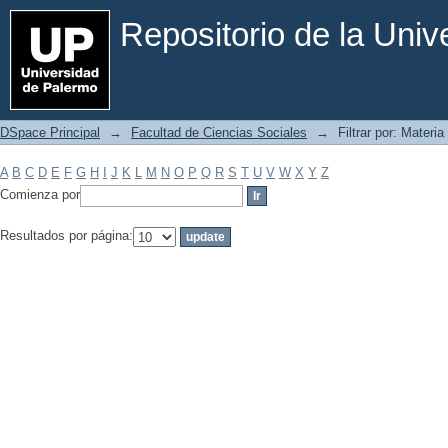
Filtrar por: Materia
Repositorio de la Uni
DSpace Principal
→
Facultad de Ciencias Sociales
→
Filtrar por: Materia
A
B
C
D
E
F
G
H
I
J
K
L
M
N
O
P
Q
R
S
T
U
V
W
X
Y
Z
Comienza por
Resultados por página: