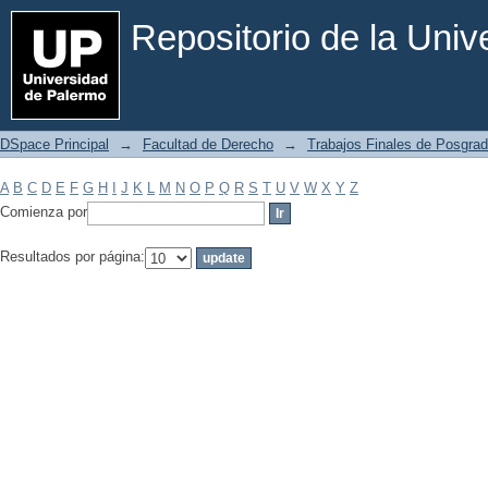
Filtrar por: Materia
Repositorio de la Uni
DSpace Principal
→
Facultad de Derecho
→
Trabajos Finales de Posgrad
A
B
C
D
E
F
G
H
I
J
K
L
M
N
O
P
Q
R
S
T
U
V
W
X
Y
Z
Comienza por
Resultados por página: