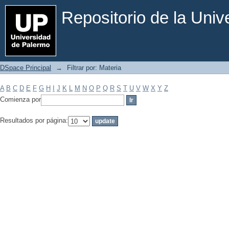
Filtrar por: Materia
Repositorio de la Uni
DSpace Principal
→
Filtrar por: Materia
A
B
C
D
E
F
G
H
I
J
K
L
M
N
O
P
Q
R
S
T
U
V
W
X
Y
Z
Comienza por
Resultados por página: