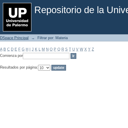
Filtrar por: Materia
Repositorio de la Uni
DSpace Principal
→
Filtrar por: Materia
A
B
C
D
E
F
G
H
I
J
K
L
M
N
O
P
Q
R
S
T
U
V
W
X
Y
Z
Comienza por
Resultados por página: