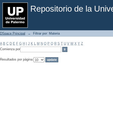
Filtrar por: Materia
Repositorio de la Uni
DSpace Principal
→
Filtrar por: Materia
A
B
C
D
E
F
G
H
I
J
K
L
M
N
O
P
Q
R
S
T
U
V
W
X
Y
Z
Comienza por
Resultados por página: