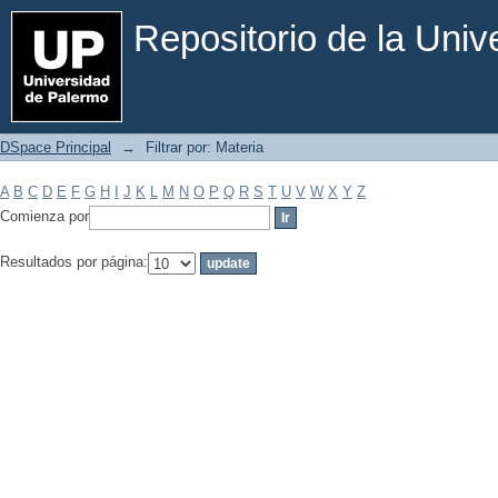
Filtrar por: Materia
Repositorio de la Uni
DSpace Principal
→
Filtrar por: Materia
A
B
C
D
E
F
G
H
I
J
K
L
M
N
O
P
Q
R
S
T
U
V
W
X
Y
Z
Comienza por
Resultados por página: