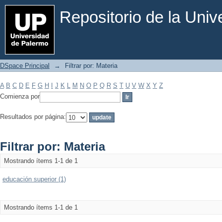
Filtrar por: Materia
Repositorio de la Uni
DSpace Principal
→
Filtrar por: Materia
A
B
C
D
E
F
G
H
I
J
K
L
M
N
O
P
Q
R
S
T
U
V
W
X
Y
Z
Comienza por
Resultados por página:
Filtrar por: Materia
Mostrando ítems 1-1 de 1
educación superior (1)
Mostrando ítems 1-1 de 1