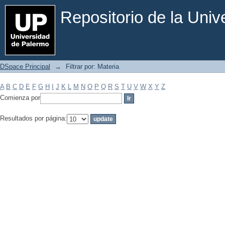
Filtrar por: Materia
Repositorio de la Uni
DSpace Principal
→
Filtrar por: Materia
A
B
C
D
E
F
G
H
I
J
K
L
M
N
O
P
Q
R
S
T
U
V
W
X
Y
Z
Comienza por
Resultados por página: