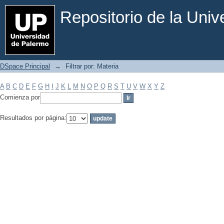
Filtrar por: Materia
Repositorio de la Uni
DSpace Principal
→
Filtrar por: Materia
A
B
C
D
E
F
G
H
I
J
K
L
M
N
O
P
Q
R
S
T
U
V
W
X
Y
Z
Comienza por
Resultados por página: