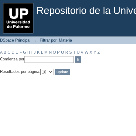
Filtrar por: Materia
Repositorio de la Uni
DSpace Principal
→
Filtrar por: Materia
A
B
C
D
E
F
G
H
I
J
K
L
M
N
O
P
Q
R
S
T
U
V
W
X
Y
Z
Comienza por
Resultados por página: