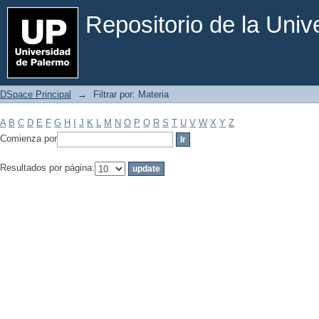
Filtrar por: Materia
Repositorio de la Uni
DSpace Principal
→
Filtrar por: Materia
A
B
C
D
E
F
G
H
I
J
K
L
M
N
O
P
Q
R
S
T
U
V
W
X
Y
Z
Comienza por
Resultados por página: