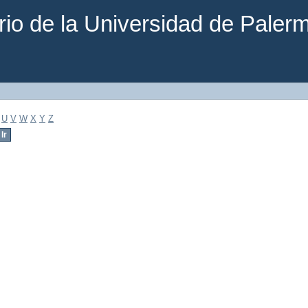
rio de la Universidad de Paler
U
V
W
X
Y
Z