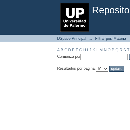
Filtrar por: Materia
Reposito
DSpace Principal
→
Filtrar por: Materia
A
B
C
D
E
F
G
H
I
J
K
L
M
N
O
P
Q
R
S
T
Comienza por
Resultados por página: