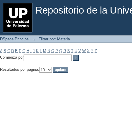
Filtrar por: Materia
Repositorio de la Uni
DSpace Principal
→
Filtrar por: Materia
A
B
C
D
E
F
G
H
I
J
K
L
M
N
O
P
Q
R
S
T
U
V
W
X
Y
Z
Comienza por
Resultados por página: