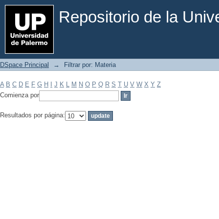
Filtrar por: Materia
Repositorio de la Uni
DSpace Principal
→
Filtrar por: Materia
A
B
C
D
E
F
G
H
I
J
K
L
M
N
O
P
Q
R
S
T
U
V
W
X
Y
Z
Comienza por
Resultados por página: