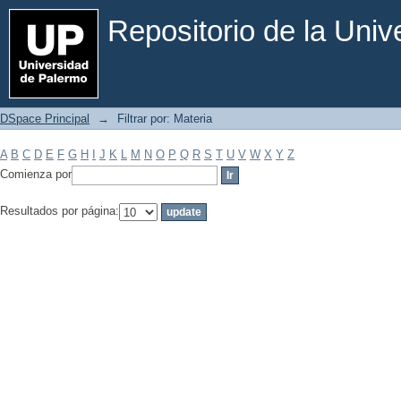
Filtrar por: Materia
Repositorio de la Uni
DSpace Principal
→
Filtrar por: Materia
A
B
C
D
E
F
G
H
I
J
K
L
M
N
O
P
Q
R
S
T
U
V
W
X
Y
Z
Comienza por
Resultados por página: