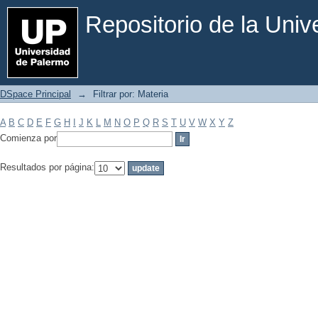
Filtrar por: Materia
Repositorio de la Uni
DSpace Principal
→
Filtrar por: Materia
A
B
C
D
E
F
G
H
I
J
K
L
M
N
O
P
Q
R
S
T
U
V
W
X
Y
Z
Comienza por
Resultados por página: