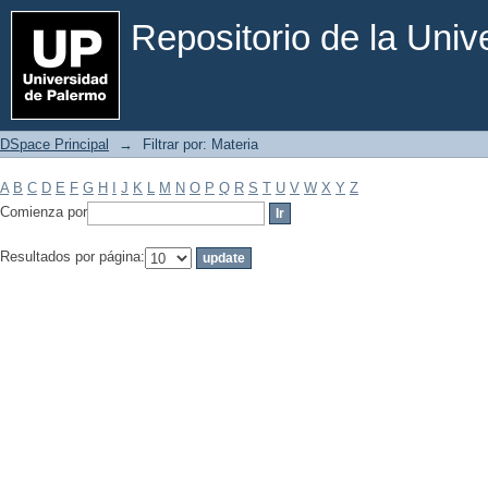
Filtrar por: Materia
Repositorio de la Uni
DSpace Principal
→
Filtrar por: Materia
A
B
C
D
E
F
G
H
I
J
K
L
M
N
O
P
Q
R
S
T
U
V
W
X
Y
Z
Comienza por
Resultados por página: