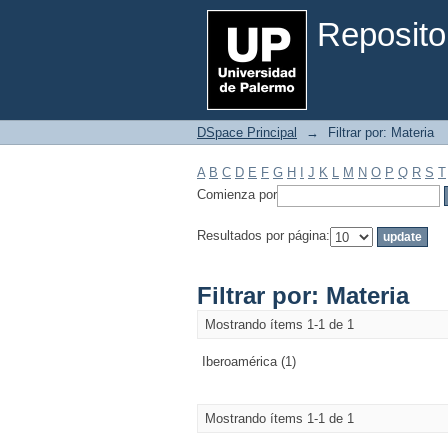
Filtrar por: Materia
Reposito
DSpace Principal
→
Filtrar por: Materia
A
B
C
D
E
F
G
H
I
J
K
L
M
N
O
P
Q
R
S
T
Comienza por
Resultados por página:
Filtrar por: Materia
Mostrando ítems 1-1 de 1
Iberoamérica (1)
Mostrando ítems 1-1 de 1