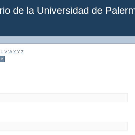
rio de la Universidad de Paler
U
V
W
X
Y
Z