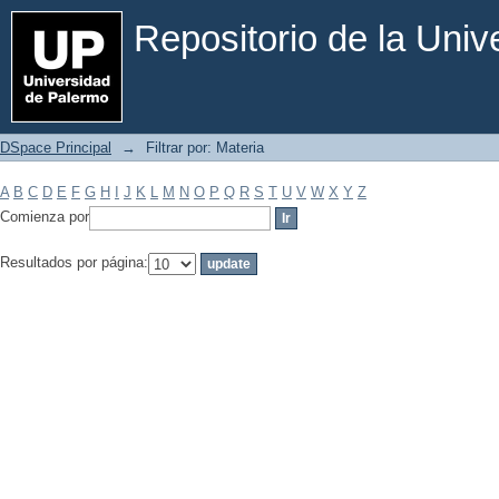
Filtrar por: Materia
Repositorio de la Uni
DSpace Principal
→
Filtrar por: Materia
A
B
C
D
E
F
G
H
I
J
K
L
M
N
O
P
Q
R
S
T
U
V
W
X
Y
Z
Comienza por
Resultados por página: