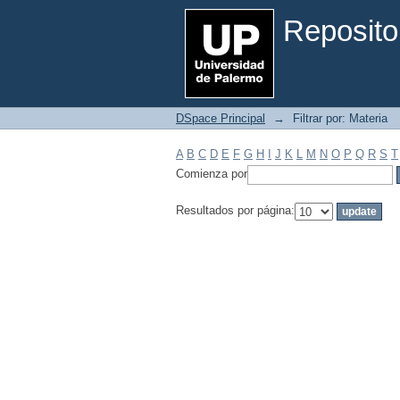
Filtrar por: Materia
Reposito
DSpace Principal
→
Filtrar por: Materia
A
B
C
D
E
F
G
H
I
J
K
L
M
N
O
P
Q
R
S
T
Comienza por
Resultados por página: