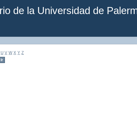
rio de la Universidad de Paler
U
V
W
X
Y
Z