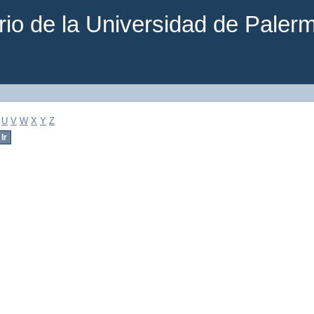
rio de la Universidad de Paler
U
V
W
X
Y
Z