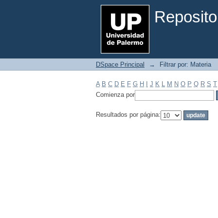
Filtrar por: Materia
Reposito
DSpace Principal
→
Filtrar por: Materia
A
B
C
D
E
F
G
H
I
J
K
L
M
N
O
P
Q
R
S
T
Comienza por
Resultados por página: