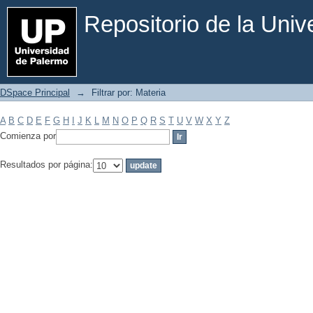
Filtrar por: Materia
Repositorio de la Uni
DSpace Principal
→
Filtrar por: Materia
A
B
C
D
E
F
G
H
I
J
K
L
M
N
O
P
Q
R
S
T
U
V
W
X
Y
Z
Comienza por
Resultados por página: