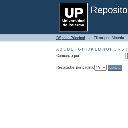
Filtrar por: Materia
Reposito
DSpace Principal
→
Filtrar por: Materia
A
B
C
D
E
F
G
H
I
J
K
L
M
N
O
P
Q
R
S
T
Comienza por
Resultados por página: