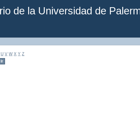
rio de la Universidad de Paler
U
V
W
X
Y
Z