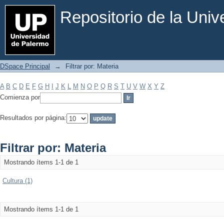
Filtrar por: Materia
Repositorio de la Uni
DSpace Principal
→
Filtrar por: Materia
A
B
C
D
E
F
G
H
I
J
K
L
M
N
O
P
Q
R
S
T
U
V
W
X
Y
Z
Comienza por
Resultados por página:
Filtrar por: Materia
Mostrando ítems 1-1 de 1
Cultura (1)
Mostrando ítems 1-1 de 1