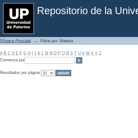
Filtrar por: Materia
Repositorio de la Uni
DSpace Principal
→
Filtrar por: Materia
A
B
C
D
E
F
G
H
I
J
K
L
M
N
O
P
Q
R
S
T
U
V
W
X
Y
Z
Comienza por
Resultados por página: