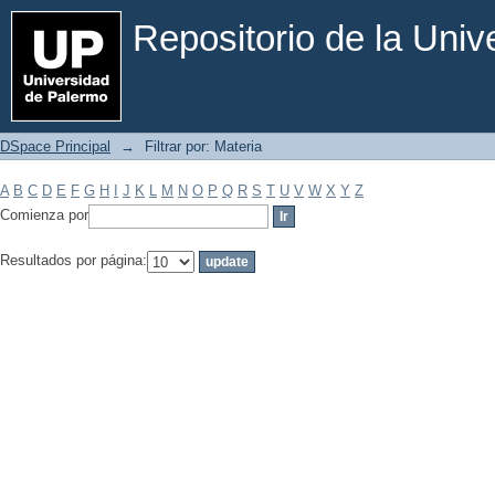
Filtrar por: Materia
Repositorio de la Uni
DSpace Principal
→
Filtrar por: Materia
A
B
C
D
E
F
G
H
I
J
K
L
M
N
O
P
Q
R
S
T
U
V
W
X
Y
Z
Comienza por
Resultados por página: