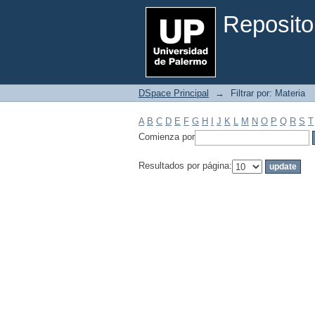
Filtrar por: Materia
Reposito
DSpace Principal
→
Filtrar por: Materia
A
B
C
D
E
F
G
H
I
J
K
L
M
N
O
P
Q
R
S
T
Comienza por
Resultados por página: