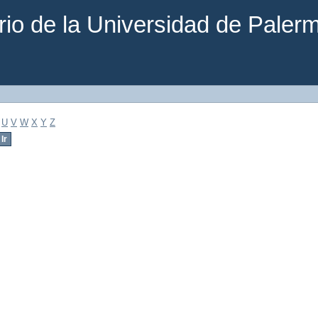
rio de la Universidad de Paler
U
V
W
X
Y
Z