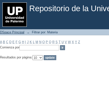
Filtrar por: Materia
Repositorio de la Uni
DSpace Principal
→
Filtrar por: Materia
A
B
C
D
E
F
G
H
I
J
K
L
M
N
O
P
Q
R
S
T
U
V
W
X
Y
Z
Comienza por
Resultados por página: