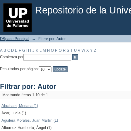
Filtrar por: Autor
Repositorio de la Uni
DSpace Principal
→
Filtrar por: Autor
A
B
C
D
E
F
G
H
I
J
K
L
M
N
O
P
Q
R
S
T
U
V
W
X
Y
Z
Comienza por
Resultados por página:
Filtrar por: Autor
Mostrando ítems 1-10 de 1
Abraham, Moriana (1)
Acar, Lucia (1)
Aguilera Morales, Juan Martín (1)
Albornoz Humberto, Ángel (1)