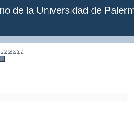
rio de la Universidad de Paler
U
V
W
X
Y
Z