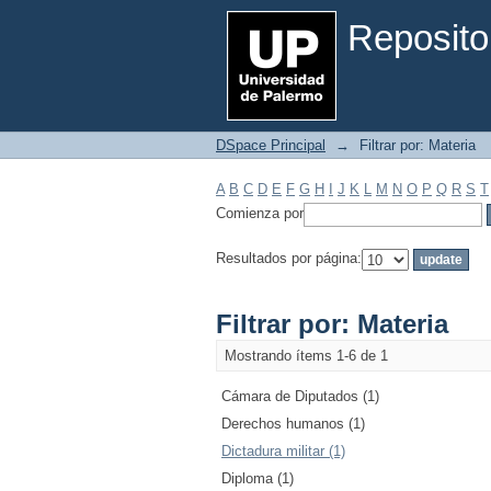
Filtrar por: Materia
Reposito
DSpace Principal
→
Filtrar por: Materia
A
B
C
D
E
F
G
H
I
J
K
L
M
N
O
P
Q
R
S
T
Comienza por
Resultados por página:
Filtrar por: Materia
Mostrando ítems 1-6 de 1
Cámara de Diputados (1)
Derechos humanos (1)
Dictadura militar (1)
Diploma (1)