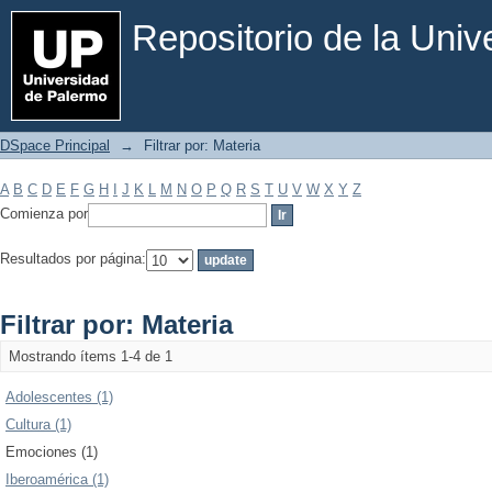
Filtrar por: Materia
Repositorio de la Uni
DSpace Principal
→
Filtrar por: Materia
A
B
C
D
E
F
G
H
I
J
K
L
M
N
O
P
Q
R
S
T
U
V
W
X
Y
Z
Comienza por
Resultados por página:
Filtrar por: Materia
Mostrando ítems 1-4 de 1
Adolescentes (1)
Cultura (1)
Emociones (1)
Iberoamérica (1)