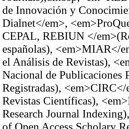
de Innovación y Conocimie
Dialnet</em>, <em>ProQuest
CEPAL, REBIUN </em>(Red 
españolas), <em>MIAR</em
el Análisis de Revistas),
Nacional de Publicaciones 
Registradas), <em>CIRC</e
Revistas Científicas), <em
Research Journal Indexin
of Open Access Scholary R