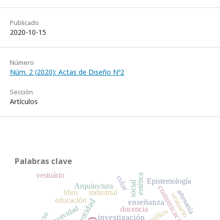
Publicado
2020-10-15
Número
Núm. 2 (2020): Actas de Diseño Nº2
Sección
Artículos
Palabras clave
vestuário
estética
color
Epistemología
social
Arquitectura
comunicación
artesanía
libro
industrial
vestuario
educación
identidad
enseñanza
creatividad
docencia
investigación