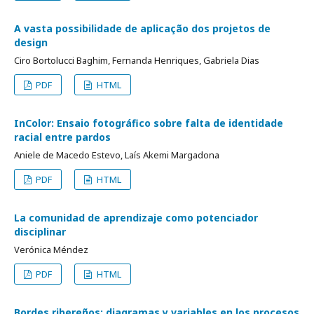
A vasta possibilidade de aplicação dos projetos de
design
Ciro Bortolucci Baghim, Fernanda Henriques, Gabriela Dias
PDF
HTML
InColor: Ensaio fotográfico sobre falta de identidade
racial entre pardos
Aniele de Macedo Estevo, Laís Akemi Margadona
PDF
HTML
La comunidad de aprendizaje como potenciador
disciplinar
Verónica Méndez
PDF
HTML
Bordes ribereños: diagramas y variables en los procesos