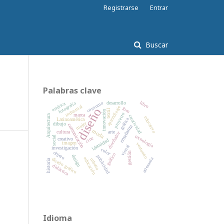
Registrarse
Entrar
Buscar
Palabras clave
consumo
libro
desarrollo
fotografía
estética
industrial
aprendizaje
foro
diseño
textil
innovación
proyecto
marca
Arquitectura
creatividad
educativo
gráfica
Latinoamérica
mujer
dibujo
comunicación
enseñanza
moda
arte
cultura
diseñador
tecnología
social
cine
creativo
identidad
imagen
vestuario
visual
investigación
color
objeto
gestión
gráfico
design
publicidad
artesanía
educación
diseño gráfico
urbana
historia
didáctica
Idioma