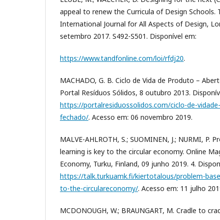
appeal to renew the Curricula of Design Schools. 
International Journal for All Aspects of Design, Lo
setembro 2017. S492-S501. Disponível em:
https://www.tandfonline.com/loi/rfdj20
.
MACHADO, G. B. Ciclo de Vida de Produto – Abert
Portal Resíduos Sólidos, 8 outubro 2013. Disponív
https://portalresiduossolidos.com/ciclo-de-vidad
fechado/
. Acesso em: 06 novembro 2019.
MALVE-AHLROTH, S.; SUOMINEN, J.; NURMI, P. Pr
learning is key to the circular economy. Online Mag
Economy, Turku, Finland, 09 junho 2019. 4. Dispon
https://talk.turkuamk.fi/kiertotalous/problem-base
to-the-circulareconomy/
. Acesso em: 11 julho 201
MCDONOUGH, W.; BRAUNGART, M. Cradle to cradl