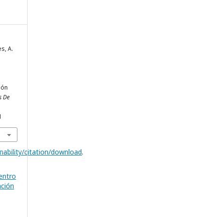
es, A.
ión
s De
1
ability/citation/download
.
entro
ación