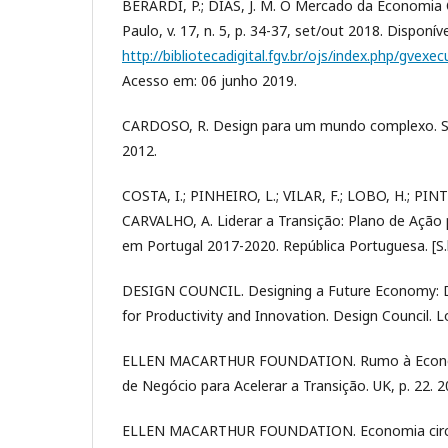
BERARDI, P.; DIAS, J. M. O Mercado da Economia C
Paulo, v. 17, n. 5, p. 34-37, set/out 2018. Disponív
http://bibliotecadigital.fgv.br/ojs/index.php/gvex
Acesso em: 06 junho 2019.
CARDOSO, R. Design para um mundo complexo. Sã
2012.
COSTA, I.; PINHEIRO, L.; VILAR, F.; LOBO, H.; PINTO,
CARVALHO, A. Liderar a Transição: Plano de Ação 
em Portugal 2017-2020. República Portuguesa. [S.l.
DESIGN COUNCIL. Designing a Future Economy: De
for Productivity and Innovation. Design Council. L
ELLEN MACARTHUR FOUNDATION. Rumo à Economi
de Negócio para Acelerar a Transição. UK, p. 22. 2
ELLEN MACARTHUR FOUNDATION. Economia circul