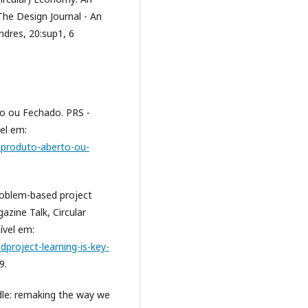
The Design Journal - An
ndres, 20:sup1, 6
o ou Fechado. PRS -
el em:
e-produto-aberto-ou-
oblem-based project
azine Talk, Circular
ível em:
dproject-learning-is-key-
9.
e: remaking the way we