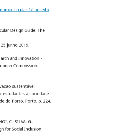
nomia-circular-1/conceito
.
lar Design Guide. The
 25 junho 2019.
rch and Innovation -
uropean Commission.
vação sustentável:
r estudantes à sociedade
de do Porto. Porto, p. 224.
I, C.; SILVA, G.;
n for Social Inclusion