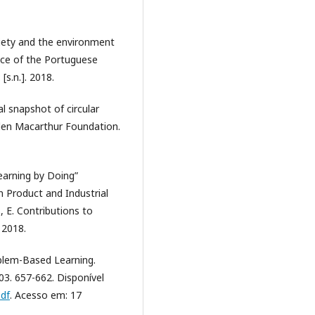
iety and the environment
nce of the Portuguese
[s.n.]. 2018.
 snapshot of circular
llen Macarthur Foundation.
earning by Doing”
 Product and Industrial
 E. Contributions to
 2018.
oblem-Based Learning.
03. 657-662. Disponível
pdf
. Acesso em: 17