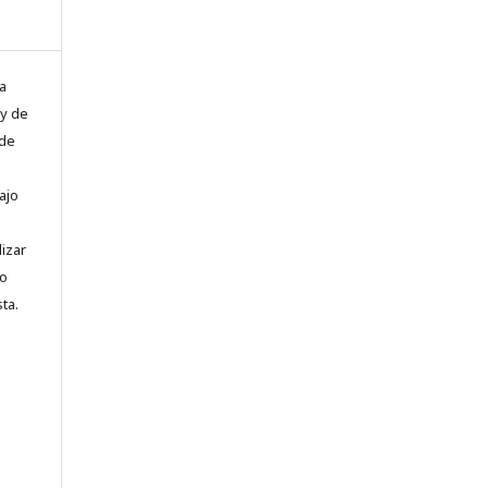
a
 y de
 de
ajo
lizar
to
ta.