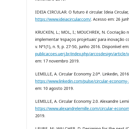
IDEIA CIRCULAR. O futuro é circular. Ideia Circular
https://www.ideiacircular.com/
. Acesso em: 26 jun
KRUCKEN, L.; MOL, I.; MOUCHREK, N. Cocriação n
implementar ‘espaços projetuais’ para inovação c
v. Nº1(1), n. 9, p. 27-50, junho 2016. Disponível em
publicacoes.uerj.br/index.php/arcosdesign/article
em: 17 novembro 2019.
LEMILLE, A. Circular Economy 2.0*. Linkedin, 2016
https://www.linkedin.com/pulse/circular-economy-2
em: 10 agosto 2019.
LEMILLE, A. Circular Economy 2.0. Alexandre Lemil
https://www.alexandrelemille.com/circular-econo
2019.
LEUBE, M.; WALCHER, D. Designing for the next (C