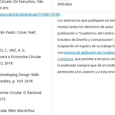
ircular. GV Executivo, São
Artículos
el em:
ecutivo/article/download/77340/74189
.
Los autores/as que publiquen en est
revista ceden los derechos de autor
o Paulo: Cosac Naif ,
publicación a "Cuadernos del Centro
Estudios de Diseño y Comunicación",
Aceptando el registro de su trabajo b
 C.; VAZ, A. S.;
una
licencia de atribución de Creative
para a Economia Circular
Commons
, que permite a terceros uti
]. 2018.
lo publicado siempre que de el crédi
pertinente a los autores y a esta revis
veloping Design Skills
ondres, p. 104. 2018.
a Circular: O Racional
015.
ar. Ellen MacArthur