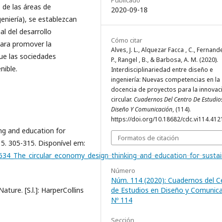
 de las áreas de
2020-09-18
geniería), se establezcan
l del desarrollo
Cómo citar
para promover la
Alves, J. L., Alquezar Facca , C., Fernand
que las sociedades
P., Rangel , B., & Barbosa, A. M. (2020).
ible.
Interdisciplinariedad entre diseño e
ingeniería: Nuevas competencias en la
docencia de proyectos para la innovac
circular.
Cuadernos Del Centro De Estudio
Diseño Y Comunicación
, (114).
https://doi.org/10.18682/cdc.vi114.412
ng and education for
Formatos de citación
15. 305-315. Disponível em:
634_The_circular_economy_design_thinking_and_education_for_sustain
Número
Núm. 114 (2020): Cuadernos del C
de Estudios en Diseño y Comunic
ture. [S.l.]: HarperCollins
Nº 114
Sección