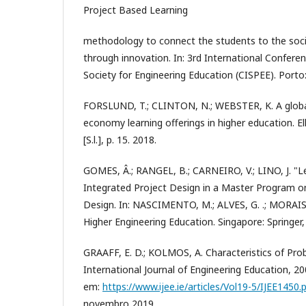
Project Based Learning
methodology to connect the students to the soc
through innovation. In: 3rd International Confere
Society for Engineering Education (CISPEE). Porto: 
FORSLUND, T.; CLINTON, N.; WEBSTER, K. A global
economy learning offerings in higher education. E
[S.l.], p. 15. 2018.
GOMES, Â.; RANGEL, B.; CARNEIRO, V.; LINO, J. "L
Integrated Project Design in a Master Program on
Design. In: NASCIMENTO, M.; ALVES, G. .; MORAIS,
Higher Engineering Education. Singapore: Springer,
GRAAFF, E. D.; KOLMOS, A. Characteristics of Pr
International Journal of Engineering Education, 20
em:
https://www.ijee.ie/articles/Vol19-5/IJEE1450.
novembro 2019.